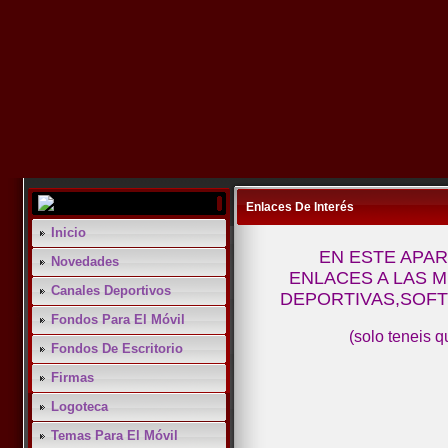
Enlaces De Interés
Inicio
EN ESTE APA
Novedades
ENLACES A LAS M
Canales Deportivos
DEPORTIVAS,SOFT
Fondos Para El Móvil
(solo teneis 
Fondos De Escritorio
Firmas
Logoteca
Temas Para El Móvil