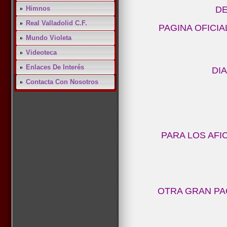
Himnos
DE
Real Valladolid C.F.
PAGINA OFICIAL
Mundo Violeta
Videoteca
Enlaces De Interés
DI
Contacta Con Nosotros
PARA LOS AFI
OTRA GRAN PAG