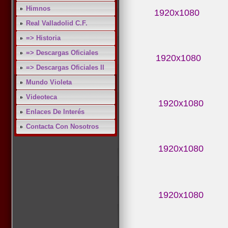
Himnos
1920x10
Real Valladolid C.F.
=> Historia
=> Descargas Oficiales
1920x10
=> Descargas Oficiales II
Mundo Violeta
Videoteca
1920x10
Enlaces De Interés
Contacta Con Nosotros
1920x10
1920x10